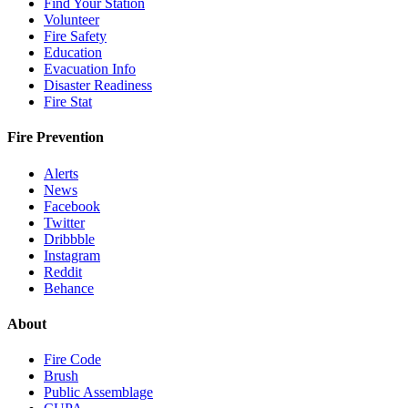
Find Your Station
Volunteer
Fire Safety
Education
Evacuation Info
Disaster Readiness
Fire Stat
Fire Prevention
Alerts
News
Facebook
Twitter
Dribbble
Instagram
Reddit
Behance
About
Fire Code
Brush
Public Assemblage