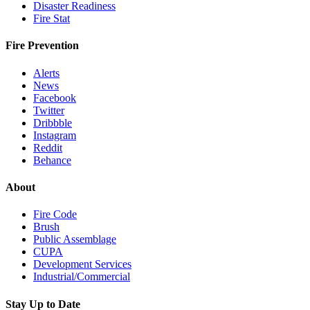
Disaster Readiness
Fire Stat
Fire Prevention
Alerts
News
Facebook
Twitter
Dribbble
Instagram
Reddit
Behance
About
Fire Code
Brush
Public Assemblage
CUPA
Development Services
Industrial/Commercial
Stay Up to Date