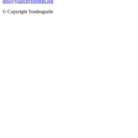
info@yourcityfiredept.org
© Copyright Tombografie