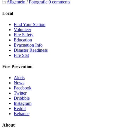
in
Allgemein
/
Fotografie
0
comments
Local
Find Your Station
Volunteer
Fire Safety
Education
Evacuation Info
Disaster Readiness
Fire Stat
Fire Prevention
Alerts
News
Facebook
Twitter
Dribbble
Instagram
Reddit
Behance
About