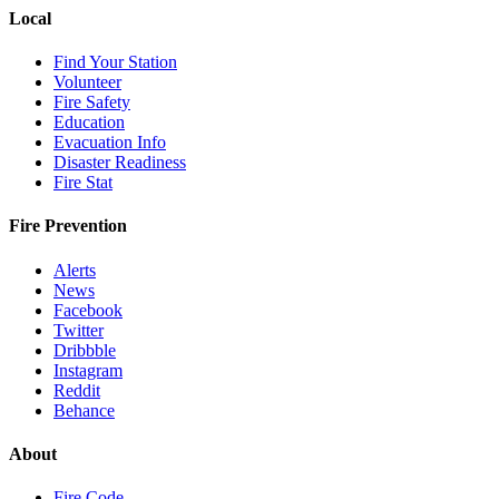
Local
Find Your Station
Volunteer
Fire Safety
Education
Evacuation Info
Disaster Readiness
Fire Stat
Fire Prevention
Alerts
News
Facebook
Twitter
Dribbble
Instagram
Reddit
Behance
About
Fire Code