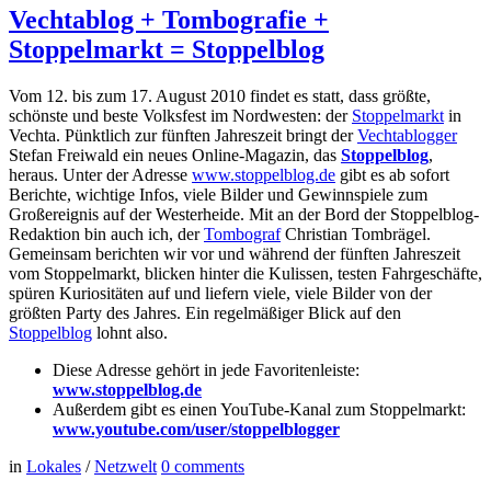
Vechtablog + Tombografie +
Stoppelmarkt = Stoppelblog
Vom 12. bis zum 17. August 2010 findet es statt, dass größte,
schönste und beste Volksfest im Nordwesten: der
Stoppelmarkt
in
Vechta. Pünktlich zur fünften Jahreszeit bringt der
Vechtablogger
Stefan Freiwald ein neues Online-Magazin, das
Stoppelblog
,
heraus. Unter der Adresse
www.stoppelblog.de
gibt es ab sofort
Berichte, wichtige Infos, viele Bilder und Gewinnspiele zum
Großereignis auf der Westerheide. Mit an der Bord der Stoppelblog-
Redaktion bin auch ich, der
Tombograf
Christian Tombrägel.
Gemeinsam berichten wir vor und während der fünften Jahreszeit
vom Stoppelmarkt, blicken hinter die Kulissen, testen Fahrgeschäfte,
spüren Kuriositäten auf und liefern viele, viele Bilder von der
größten Party des Jahres. Ein regelmäßiger Blick auf den
Stoppelblog
lohnt also.
Diese Adresse gehört in jede Favoritenleiste:
www.stoppelblog.de
Außerdem gibt es einen YouTube-Kanal zum Stoppelmarkt:
www.youtube.com/user/stoppelblogger
in
Lokales
/
Netzwelt
0
comments