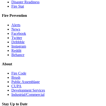
Disaster Readiness
Fire Stat
Fire Prevention
Alerts
News
Facebook
Twitter
Dribbble
Instagram
Reddit
Behance
About
Fire Code
Brush
Public Assemblage
CUPA
Development Services
Industrial/Commercial
Stay Up to Date