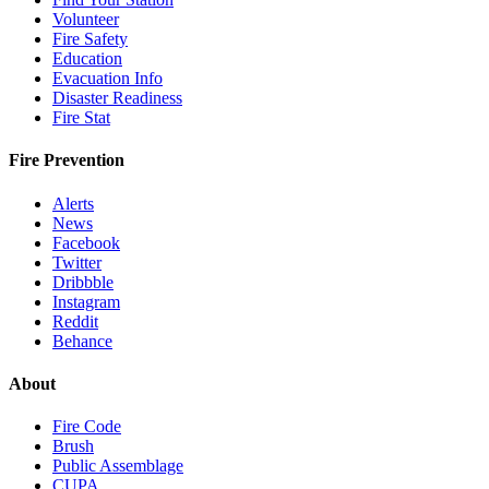
Volunteer
Fire Safety
Education
Evacuation Info
Disaster Readiness
Fire Stat
Fire Prevention
Alerts
News
Facebook
Twitter
Dribbble
Instagram
Reddit
Behance
About
Fire Code
Brush
Public Assemblage
CUPA