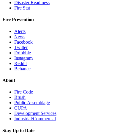
Disaster Readiness
Fire Stat
Fire Prevention
Alerts
News
Facebook
Twitter
Dribbble
Instagram
Reddit
Behance
About
Fire Code
Brush
Public Assemblage
CUPA
Development Services
Industrial/Commercial
Stay Up to Date