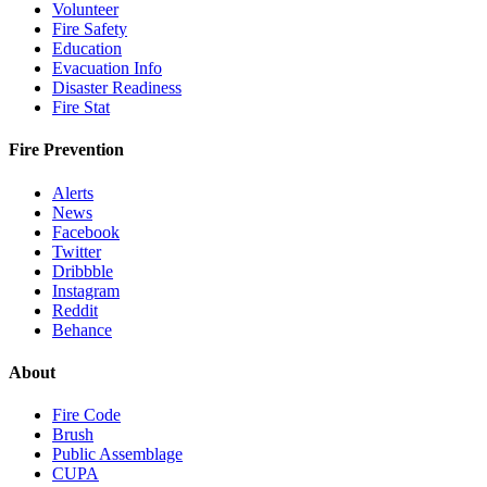
Volunteer
Fire Safety
Education
Evacuation Info
Disaster Readiness
Fire Stat
Fire Prevention
Alerts
News
Facebook
Twitter
Dribbble
Instagram
Reddit
Behance
About
Fire Code
Brush
Public Assemblage
CUPA