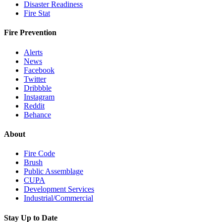
Disaster Readiness
Fire Stat
Fire Prevention
Alerts
News
Facebook
Twitter
Dribbble
Instagram
Reddit
Behance
About
Fire Code
Brush
Public Assemblage
CUPA
Development Services
Industrial/Commercial
Stay Up to Date