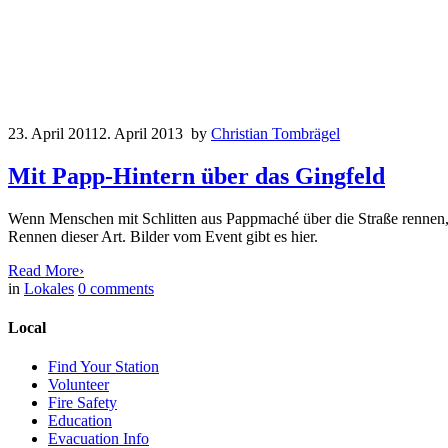
23. April 2011
2. April 2013
by
Christian Tombrägel
Mit Papp-Hintern über das Gingfeld
Wenn Menschen mit Schlitten aus Pappmaché über die Straße rennen, 
Rennen dieser Art. Bilder vom Event gibt es hier.
Read More
›
in
Lokales
0
comments
Local
Find Your Station
Volunteer
Fire Safety
Education
Evacuation Info