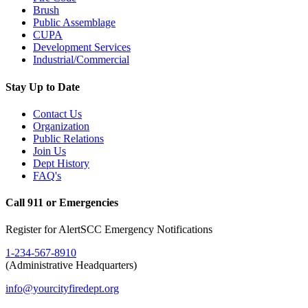
Brush
Public Assemblage
CUPA
Development Services
Industrial/Commercial
Stay Up to Date
Contact Us
Organization
Public Relations
Join Us
Dept History
FAQ's
Call 911 or Emergencies
Register for AlertSCC Emergency Notifications
1-234-567-8910
(Administrative Headquarters)
info@yourcityfiredept.org