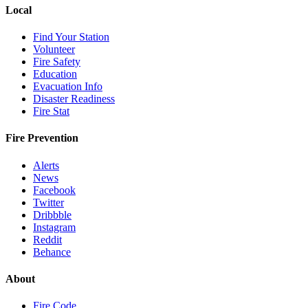
Local
Find Your Station
Volunteer
Fire Safety
Education
Evacuation Info
Disaster Readiness
Fire Stat
Fire Prevention
Alerts
News
Facebook
Twitter
Dribbble
Instagram
Reddit
Behance
About
Fire Code