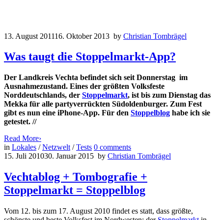
13. August 2011
16. Oktober 2013
by
Christian Tombrägel
Was taugt die Stoppelmarkt-App?
Der Landkreis Vechta befindet sich seit Donnerstag im
Ausnahmezustand. Eines der größten Volksfeste
Norddeutschlands, der
Stoppelmarkt
, ist bis zum Dienstag das
Mekka für alle partyverrückten Südoldenburger. Zum Fest
gibt es nun eine iPhone-App. Für den
Stoppelblog
habe ich sie
getestet. //
Read More
›
in
Lokales
/
Netzwelt
/
Tests
0
comments
15. Juli 2010
30. Januar 2015
by
Christian Tombrägel
Vechtablog + Tombografie +
Stoppelmarkt = Stoppelblog
Vom 12. bis zum 17. August 2010 findet es statt, dass größte,
schönste und beste Volksfest im Nordwesten: der
Stoppelmarkt
in