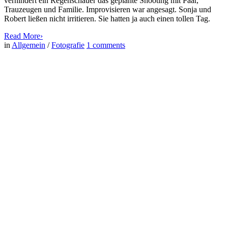
verhindert ein Regenschauer das geplante Shooting mit Paar,
Trauzeugen und Familie. Improvisieren war angesagt. Sonja und
Robert ließen nicht irritieren. Sie hatten ja auch einen tollen Tag.
Read More
›
in
Allgemein
/
Fotografie
1
comments