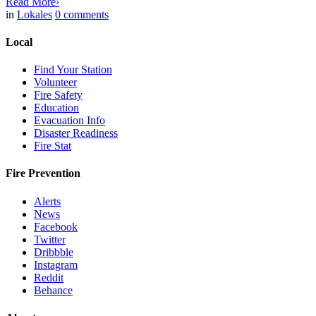
Read More
›
in
Lokales
0
comments
Local
Find Your Station
Volunteer
Fire Safety
Education
Evacuation Info
Disaster Readiness
Fire Stat
Fire Prevention
Alerts
News
Facebook
Twitter
Dribbble
Instagram
Reddit
Behance