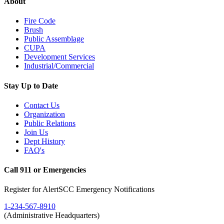
About
Fire Code
Brush
Public Assemblage
CUPA
Development Services
Industrial/Commercial
Stay Up to Date
Contact Us
Organization
Public Relations
Join Us
Dept History
FAQ's
Call 911 or Emergencies
Register for AlertSCC Emergency Notifications
1-234-567-8910
(Administrative Headquarters)