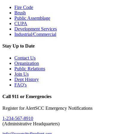
Fire Code
Brush
Public Assemblage
CUPA
Development Services
Industrial/Commercial
Stay Up to Date
Contact Us
Organization
Public Relations
Join Us
Dept History
FAQ's
Call 911 or Emergencies
Register for AlertSCC Emergency Notifications
1-234-567-8910
(Administrative Headquarters)
info@yourcityfiredept.org