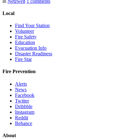
in
Netzwelt
1
comments
Local
Find Your Station
Volunteer
Fire Safety
Education
Evacuation Info
Disaster Readiness
Fire Stat
Fire Prevention
Alerts
News
Facebook
Twitter
Dribbble
Instagram
Reddit
Behance
About