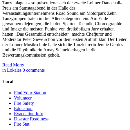
Tanzeinlagen – so präsentierte sich der zweite Lohner Dancehall-
Preis am Samstagabend in der Halle des
Veranstaltungsunternehmens Road Sound am Motorpark Zehn
Tanzgruppen traten in drei Alterskategorien ein. Am Ende
gewannen diejenigen, die in den Sparten Technik, Choreographie
und Image die meisten Punkte von dreiköpfigen Jury erhalten
hatten.„Das Gesamtbild entscheidet“, machte Chefjuror und
Moderator Peter Sieve schon vor dem ersten Auftritt klar. Der Leiter
der Lohner Musikschule hatte sich die Tanzlehrerin Jennie Gerdes
und die Rhythmikerin Amay Schneiderhagen in die
Bewertungskommission geholt.
Read More
›
in
Lokales
0
comments
Local
Find Your Station
Volunteer
Fire Safety
Education
Evacuation Info
Disaster Readiness
Fire Stat