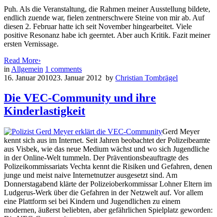
Puh. Als die Veranstaltung, die Rahmen meiner Ausstellung bildete,
endlich zuende war, fielen zentnerschwere Steine von mir ab. Auf
diesen 2. Februar hatte ich seit November hingearbeitet. Viele
positive Resonanz habe ich geerntet. Aber auch Kritik. Fazit meiner
ersten Vernissage.
Read More
›
in
Allgemein
1
comments
16. Januar 2010
23. Januar 2012
by
Christian Tombrägel
Die VEC-Community und ihre
Kinderlastigkeit
Gerd Meyer
kennt sich aus im Internet. Seit Jahren beobachtet der Polizeibeamte
aus Visbek, wie das neue Medium wächst und wo sich Jugendliche
in der Online-Welt tummeln. Der Präventionsbeauftragte des
Polizeikommissariats Vechta kennt die Risiken und Gefahren, denen
junge und meist naive Internetnutzer ausgesetzt sind. Am
Donnerstagabend klärte der Polizeioberkommissar Lohner Eltern im
Ludgerus-Werk über die Gefahren in der Netzwelt auf. Vor allem
eine Plattform sei bei Kindern und Jugendlichen zu einem
modernen, äußerst beliebten, aber gefährlichen Spielplatz geworden: