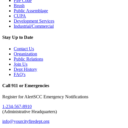
Fire Code
Brush
Public Assemblage
CUPA
Development Services
Industrial/Commercial
Stay Up to Date
Contact Us
Organization
Public Relations
Join Us
Dept History
FAQ's
Call 911 or Emergencies
Register for AlertSCC Emergency Notifications
1-234-567-8910
(Administrative Headquarters)
info@yourcityfiredept.org