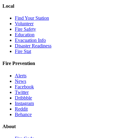
Local
Find Your Station
Volunteer
Fire Safety
Education
Evacuation Info
Disaster Readiness
Fire Stat
Fire Prevention
Alerts
News
Facebook
Twitter
Dribbble
Instagram
Reddit
Behance
About