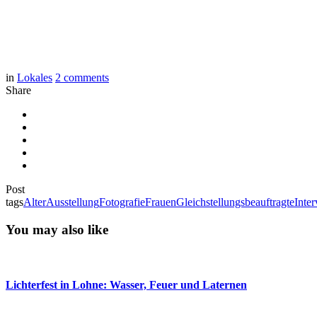
in
Lokales
2
comments
Share
Post
tags
Alter
Ausstellung
Fotografie
Frauen
Gleichstellungsbeauftragte
Inte
You may also like
Lichterfest in Lohne: Wasser, Feuer und Laternen