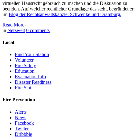
virtuellen Hausrecht gebrauch zu machen und die Diskussion zu
beenden. Auf welcher rechtlicher Grundlage das steht, begründet er
im
Blog der Rechtsanwaltskanzlei Schwenke und Dramburg.
Read More
›
in
Netzwelt
0
comments
Local
Find Your Station
Volunteer
Fire Safety
Education
Evacuation Info
Disaster Readiness
Fire Stat
Fire Prevention
Alerts
News
Facebook
Twitter
Dribbble