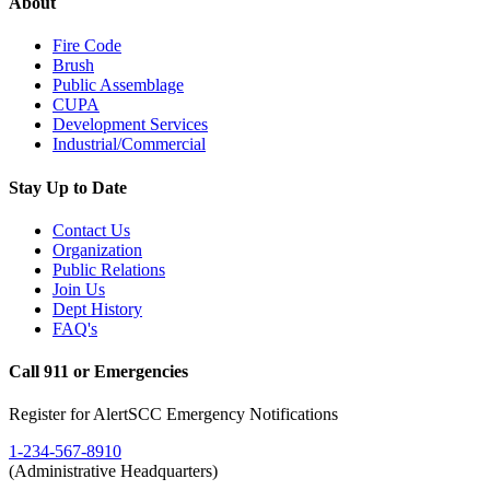
About
Fire Code
Brush
Public Assemblage
CUPA
Development Services
Industrial/Commercial
Stay Up to Date
Contact Us
Organization
Public Relations
Join Us
Dept History
FAQ's
Call 911 or Emergencies
Register for AlertSCC Emergency Notifications
1-234-567-8910
(Administrative Headquarters)