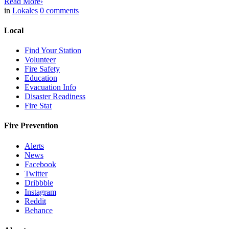
Read More
›
in
Lokales
0
comments
Local
Find Your Station
Volunteer
Fire Safety
Education
Evacuation Info
Disaster Readiness
Fire Stat
Fire Prevention
Alerts
News
Facebook
Twitter
Dribbble
Instagram
Reddit
Behance