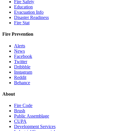
Fire Safety
Education
Evacuation Info
Disaster Readiness
Fire Stat
Fire Prevention
Alerts
News
Facebook
Twitter
Dribbble
Instagram
Reddit
Behance
About
Fire Code
Brush
Public Assemblage
CUPA
Development Services