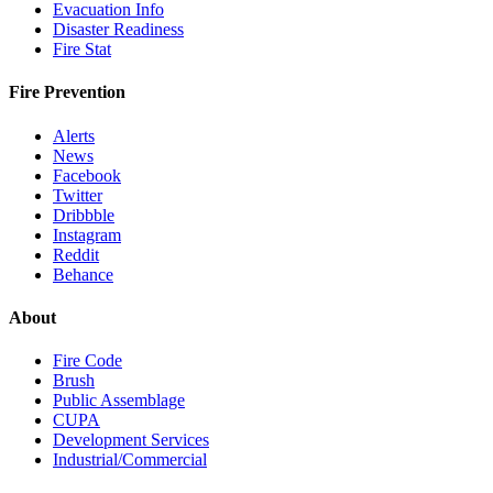
Evacuation Info
Disaster Readiness
Fire Stat
Fire Prevention
Alerts
News
Facebook
Twitter
Dribbble
Instagram
Reddit
Behance
About
Fire Code
Brush
Public Assemblage
CUPA
Development Services
Industrial/Commercial