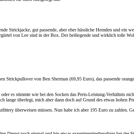
nde Strickjacke, gut passende, aber eher hässliche Hemden und ein we
el von Lee sind in der Box. Der beiliegende und wirklich tolle Wollma
lauen Strickpullover von Ben Sherman (69,95 Euro), das passende oran
, oder es stimmte wie bei den Socken das Preis-Leistung-Verhältnis nic
ch lange überlegt, mich aber dann doch auf Grund des etwas hohen Pr
utfittery überweisen müssen. Nun habe ich aber 195 Euro zu zahlen. Gro
ch den Dienst noch einmal und bin etwas experimentierfreudiger bei der S