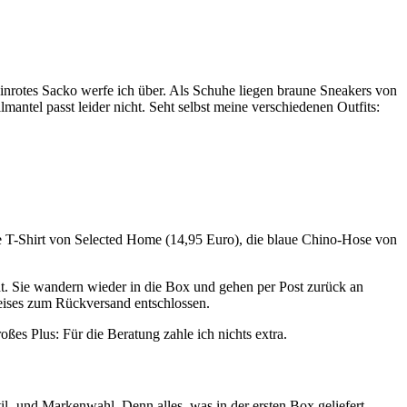
inrotes Sacko werfe ich über. Als Schuhe liegen braune Sneakers von
ntel passt leider nicht. Seht selbst meine verschiedenen Outfits:
ge T-Shirt von Selected Home (14,95 Euro), die blaue Chino-Hose von
ht. Sie wandern wieder in die Box und gehen per Post zurück an
eises zum Rückversand entschlossen.
ßes Plus: Für die Beratung zahle ich nichts extra.
til- und Markenwahl. Denn alles, was in der ersten Box geliefert