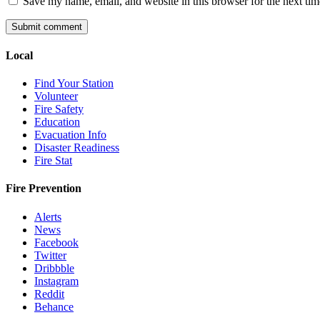
Save my name, email, and website in this browser for the next ti
Local
Find Your Station
Volunteer
Fire Safety
Education
Evacuation Info
Disaster Readiness
Fire Stat
Fire Prevention
Alerts
News
Facebook
Twitter
Dribbble
Instagram
Reddit
Behance