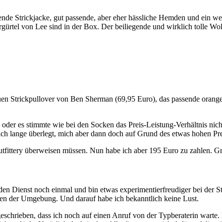
nde Strickjacke, gut passende, aber eher hässliche Hemden und ein we
el von Lee sind in der Box. Der beiliegende und wirklich tolle Wollma
lauen Strickpullover von Ben Sherman (69,95 Euro), das passende oran
, oder es stimmte wie bei den Socken das Preis-Leistung-Verhältnis nic
ch lange überlegt, mich aber dann doch auf Grund des etwas hohen Pr
utfittery überweisen müssen. Nun habe ich aber 195 Euro zu zahlen. Gro
ch den Dienst noch einmal und bin etwas experimentierfreudiger bei der S
en der Umgebung. Und darauf habe ich bekanntlich keine Lust.
eschrieben, dass ich noch auf einen Anruf von der Typberaterin warte. 