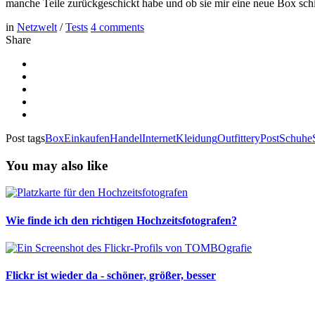
manche Teile zurückgeschickt habe und ob sie mir eine neue Box schick
in
Netzwelt
/
Tests
4
comments
Share
Post tags
Box
Einkaufen
Handel
Internet
Kleidung
Outfittery
Post
Schuhe
You may also like
Wie finde ich den richtigen Hochzeitsfotografen?
Flickr ist wieder da - schöner, größer, besser