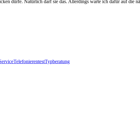
en dürfe. Natürlich darf sie das. Allerdings warte ich dafür auf die n
Service
Telefonieren
test
Typberatung