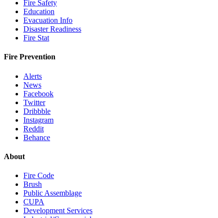
Fire Safety
Education
Evacuation Info
Disaster Readiness
Fire Stat
Fire Prevention
Alerts
News
Facebook
Twitter
Dribbble
Instagram
Reddit
Behance
About
Fire Code
Brush
Public Assemblage
CUPA
Development Services