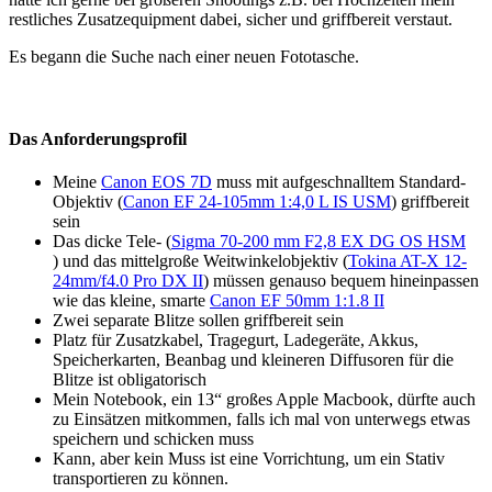
restliches Zusatzequipment dabei, sicher und griffbereit verstaut.
Es begann die Suche nach einer neuen Fototasche.
Das Anforderungsprofil
Meine
Canon EOS 7D
muss mit aufgeschnalltem Standard-
Objektiv (
Canon EF 24-105mm 1:4,0 L IS USM
) griffbereit
sein
Das dicke Tele- (
Sigma 70-200 mm F2,8 EX DG OS HSM
) und das mittelgroße Weitwinkelobjektiv (
Tokina AT-X 12-
24mm/f4.0 Pro DX II
) müssen genauso bequem hineinpassen
wie das kleine, smarte
Canon EF 50mm 1:1.8 II
Zwei separate Blitze sollen griffbereit sein
Platz für Zusatzkabel, Tragegurt, Ladegeräte, Akkus,
Speicherkarten, Beanbag und kleineren Diffusoren für die
Blitze ist obligatorisch
Mein Notebook, ein 13“ großes Apple Macbook, dürfte auch
zu Einsätzen mitkommen, falls ich mal von unterwegs etwas
speichern und schicken muss
Kann, aber kein Muss ist eine Vorrichtung, um ein Stativ
transportieren zu können.