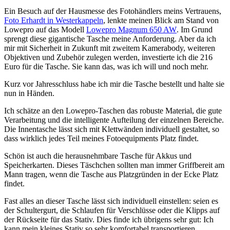
Ein Besuch auf der Hausmesse des Fotohändlers meins Vertrauens,
Foto Erhardt in Westerkappeln
, lenkte meinen Blick am Stand von
Lowepro auf das Modell
Lowepro Magnum 650 AW
. Im Grund
sprengt diese gigantische Tasche meine Anforderung. Aber da ich
mir mit Sicherheit in Zukunft mit zweitem Kamerabody, weiteren
Objektiven und Zubehör zulegen werden, investierte ich die 216
Euro für die Tasche. Sie kann das, was ich will und noch mehr.
Kurz vor Jahresschluss habe ich mir die Tasche bestellt und halte sie
nun in Händen.
Ich schätze an den Lowepro-Taschen das robuste Material, die gute
Verarbeitung und die intelligente Aufteilung der einzelnen Bereiche.
Die Innentasche lässt sich mit Klettwänden individuell gestaltet, so
dass wirklich jedes Teil meines Fotoequipments Platz findet.
Schön ist auch die herausnehmbare Tasche für Akkus und
Speicherkarten. Dieses Täschchen sollten man immer Griffbereit am
Mann tragen, wenn die Tasche aus Platzgründen in der Ecke Platz
findet.
Fast alles an dieser Tasche lässt sich individuell einstellen: seien es
der Schultergurt, die Schlaufen für Verschlüsse oder die Klipps auf
der Rückseite für das Stativ. Dies finde ich übrigens sehr gut: Ich
kann mein kleines Stativ so sehr komfortabel transportieren.