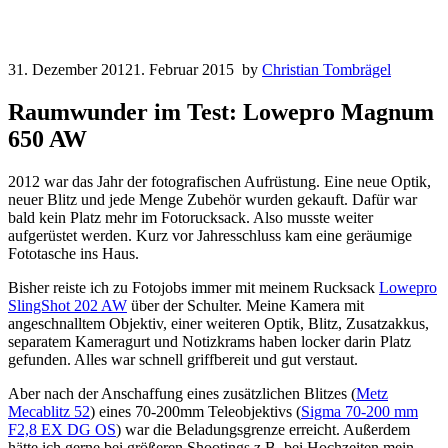
31. Dezember 2012
1. Februar 2015
by
Christian Tombrägel
Raumwunder im Test: Lowepro Magnum
650 AW
2012 war das Jahr der fotografischen Aufrüstung. Eine neue Optik,
neuer Blitz und jede Menge Zubehör wurden gekauft. Dafür war
bald kein Platz mehr im Fotorucksack. Also musste weiter
aufgerüstet werden. Kurz vor Jahresschluss kam eine geräumige
Fototasche ins Haus.
Bisher reiste ich zu Fotojobs immer mit meinem Rucksack
Lowepro
SlingShot 202 AW
über der Schulter. Meine Kamera mit
angeschnalltem Objektiv, einer weiteren Optik, Blitz, Zusatzakkus,
separatem Kameragurt und Notizkrams haben locker darin Platz
gefunden. Alles war schnell griffbereit und gut verstaut.
Aber nach der Anschaffung eines zusätzlichen Blitzes (
Metz
Mecablitz 52
) eines 70-200mm Teleobjektivs (
Sigma 70-200 mm
F2,8 EX DG OS
) war die Beladungsgrenze erreicht. Außerdem
hätte ich gerne bei größeren Shootings z.B. bei Hochzeiten mein