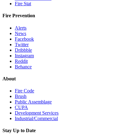
Fire Stat
Fire Prevention
Alerts
News
Facebook
Twitter
Dribbble
Instagram
Reddit
Behance
About
Fire Code
Brush
Public Assemblage
CUPA
Development Services
Industrial/Commercial
Stay Up to Date