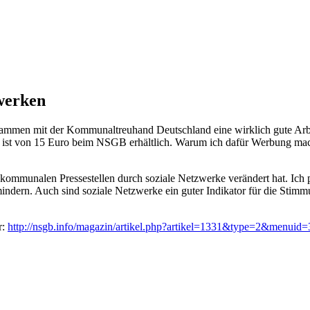
zwerken
mmen mit der Kommunaltreuhand Deutschland eine wirklich gute Arbe
st von 15 Euro beim NSGB erhältlich. Warum ich dafür Werbung mache?
kommunalen Pressestellen durch soziale Netzwerke verändert hat. Ich pl
ndern. Auch sind soziale Netzwerke ein guter Indikator für die Stimm
r:
http://nsgb.info/magazin/artikel.php?artikel=1331&type=2&menui