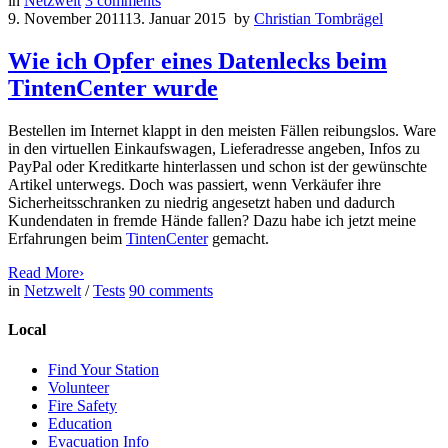
in
Netzwelt
3
comments
9. November 2011
13. Januar 2015
by
Christian Tombrägel
Wie ich Opfer eines Datenlecks beim
TintenCenter wurde
Bestellen im Internet klappt in den meisten Fällen reibungslos. Ware
in den virtuellen Einkaufswagen, Lieferadresse angeben, Infos zu
PayPal oder Kreditkarte hinterlassen und schon ist der gewünschte
Artikel unterwegs. Doch was passiert, wenn Verkäufer ihre
Sicherheitsschranken zu niedrig angesetzt haben und dadurch
Kundendaten in fremde Hände fallen? Dazu habe ich jetzt meine
Erfahrungen beim
TintenCenter
gemacht.
Read More
›
in
Netzwelt
/
Tests
90
comments
Local
Find Your Station
Volunteer
Fire Safety
Education
Evacuation Info