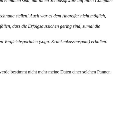
-Mail enthalten sind, um Ihnen Schadsoftware auf Ihren Computer
echnung stellen! Auch war es dem Angreifer nicht möglich,
rfällen, dass die Erfolgsaussichen gering sind, zumal die
en Vergleichsportalen (sogn. Krankenkassenspam) erhalten.
ch werde bestimmt nicht mehr meine Daten einer solchen Pannen