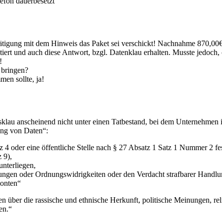
efon dauerbesetzt
ätigung mit dem Hinweis das Paket sei verschickt! Nachnahme 870,00€
tiert und auch diese Antwort, bzgl. Datenklau erhalten. Musste jedoc
!
 bringen?
en sollte, ja!
ressklau anscheinend nicht unter einen Tatbestand, bei dem Unternehm
ung von Daten“:
tz 4 oder eine öffentliche Stelle nach § 27 Absatz 1 Satz 1 Nummer 2 fes
 9),
nterliegen,
lungen oder Ordnungswidrigkeiten oder den Verdacht strafbarer Handl
konten“
über die rassische und ethnische Herkunft, politische Meinungen, re
en.“