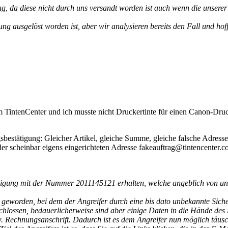
ng, da diese nicht durch uns versandt worden ist auch wenn die unserer
ng ausgelöst worden ist, aber wir analysieren bereits den Fall und hof
m TintenCenter und ich musste nicht Druckertinte für einen Canon-Dru
bestätigung: Gleicher Artikel, gleiche Summe, gleiche falsche Adress
er scheinbar eigens eingerichteten Adresse fakeauftrag@tintencenter.c
ätigung mit der Nummer 2011145121 erhalten, welche angeblich von un
s geworden, bei dem der Angreifer durch eine bis dato unbekannte Sich
chlossen, bedauerlicherweise sind aber einige Daten in die Hände des A
zw. Rechnungsanschrift. Dadurch ist es dem Angreifer nun möglich täu