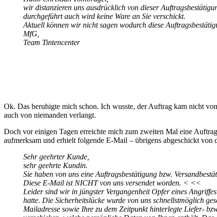
wir distanzieren uns ausdrücklich von dieser Auftragsbestätigu
durchgeführt auch wird keine Ware an Sie verschickt.
Aktuell können wir nicht sagen wodurch diese Auftragsbestätigu
MfG,
Team Tintencenter
Ok. Das beruhigte mich schon. Ich wusste, der Auftrag kam nicht vo
auch von niemanden verlangt.
Doch vor einigen Tagen erreichte mich zum zweiten Mal eine Auftrags
aufmerksam und erhielt folgende E-Mail – übrigens abgeschickt von d
Sehr geehrter Kunde,
sehr geehrte Kundin.
Sie haben von uns eine Auftragsbestätigung bzw. Versandbest
Diese E-Mail ist NICHT von uns versendet worden. < <<
Leider sind wir in jüngster Vergangenheit Opfer eines Angriffe
hatte. Die Sicherheitslücke wurde von uns schnellstmöglich ges
Mailadresse sowie Ihre zu dem Zeitpunkt hinterlegte Liefer- b