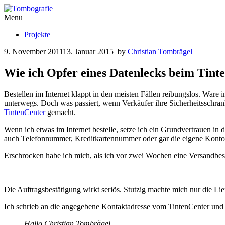
Menu
Projekte
9. November 2011
13. Januar 2015
by
Christian Tombrägel
Wie ich Opfer eines Datenlecks beim Tin
Bestellen im Internet klappt in den meisten Fällen reibungslos. Ware 
unterwegs. Doch was passiert, wenn Verkäufer ihre Sicherheitsschra
TintenCenter
gemacht.
Wenn ich etwas im Internet bestelle, setze ich ein Grundvertrauen i
auch Telefonnummer, Kreditkartennummer oder gar die eigene Kont
Erschrocken habe ich mich, als ich vor zwei Wochen eine Versandbestä
Die Auftragsbestätigung wirkt seriös. Stutzig machte mich nur die Li
Ich schrieb an die angegebene Kontaktadresse vom TintenCenter und 
Hallo Christian Tombrägel,