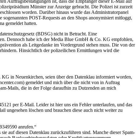
ten Auftragsbestätigungen ist, dass die Empfänger dieser E-Mail auf
izeipräsidium Münster zur Anzeige gebracht. Die Polizei ist zurzeit
geschlossen worden. Darüber hinaus wurde das Administratorpanel
lle sogenannten POST-Requests an den Shops anonymisiert mitloggt,
ma gemeldet hatten.
atenschutzgesetz (BDSG) nicht in Betracht. Eine
 zählen. Dennoch habe ich der Media Blue GmbH & Co. KG empfohlen,
nsprävention als Leitgedanke im Vordergrund stehen muss. Die von der
ndern. Hinsichtlich der polizeilichen Ermittlungen wird die
KG in Neuenkirchen, seien über den Datenklau informiert worden,
tencenter.com) gemeldet und mich über die nicht von in Auftrag
am-Mails, die in der Folge daraufhin zu Dutzenden an mich
5121 per E-Mail. Leider ist hier uns ein Fehler unterlaufen, und das
ail ungesehen löschen und brauchen diese auch nicht weiter zu
/9349590 anrufen.“
s sie auf diesen Datenklau zurückzuführen sind. Manche dieser Spam-
n Versuch Bankverbindungsdaten oder Kreditkartennummern