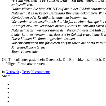
verschicken, welche persönliche Daten von Ihnen enthält. Das Zi
zu installieren.
Daher klicken Sie bitte NICHT auf die in der E-Mail enthalte
Natürlich ist es zu keiner Bestellung Ihrerseits gekommen. Wi
Kontodaten oder Kreditkartendaten zu bekommen!
Wir werden selbstverständlich den Vorfall zu einer Anzeige bei d
Angreifer bzw. die Versender dieser E-Mails im Ausland sitzen
Natürlich setzen wir alles daran den Versand dieser E-Mails z
Leider kann es vorkommen, dass Sie in Zukunft erneut eine E
Diese können Sie dann ungesehen löschen.
Wir entschuldigen uns für diesen Vorfall sowie die damit ver
Mit freundlichen Gruss,
Team Tintencenter
Ok, TintenCenter gesteht ein Datenleck. Die Ehrlichkeit ist löblich.
anfälligen Firma anvertrauen.
in
Netzwelt
/
Tests
90
comments
Share