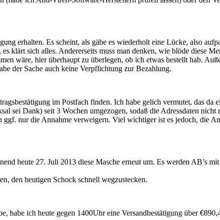
ung erhalten. Es scheint, als gäbe es wiederholt eine Lücke, also aufpa
e, es klärt sich alles. Andererseits muss man denken, wie blöde diese M
ommen wäre, hier überhaupt zu überlegen, ob ich etwas bestellt hab. Auß
be der Sache auch keine Verpflichtung zur Bezahlung.
ragsbestätigung im Postfach finden. Ich habe gelich vermutet, das da e
cksal sei Dank) seit 3 Wochen umgezogen, sodaß die Adressdaten nicht
gf. nur die Annahme verweigern. Viel wichtiger ist es jedoch, die A
einend heute 27. Juli 2013 diese Masche erneut um. Es werden AB’s mit
fen, den heutigen Schock schnell wegzustecken.
be, habe ich heute gegen 1400Uhr eine Versandbestätigung über €890,4