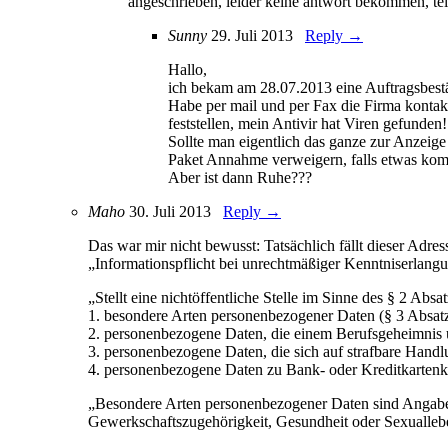
angeschrieben, leider keine antwort bekommen, tel
Sunny
29. Juli 2013
Reply →
Hallo,
ich bekam am 28.07.2013 eine Auftragsbest
Habe per mail und per Fax die Firma kontak
feststellen, mein Antivir hat Viren gefunden!
Sollte man eigentlich das ganze zur Anzeige
Paket Annahme verweigern, falls etwas komm
Aber ist dann Ruhe???
Maho
30. Juli 2013
Reply →
Das war mir nicht bewusst: Tatsächlich fällt dieser Ad
„Informationspflicht bei unrechtmäßiger Kenntniserlang
„Stellt eine nichtöffentliche Stelle im Sinne des § 2 Absa
1. besondere Arten personenbezogener Daten (§ 3 Absatz
2. personenbezogene Daten, die einem Berufsgeheimnis u
3. personenbezogene Daten, die sich auf strafbare Hand
4. personenbezogene Daten zu Bank- oder Kreditkarten
„Besondere Arten personenbezogener Daten sind Angaben 
Gewerkschaftszugehörigkeit, Gesundheit oder Sexualleb