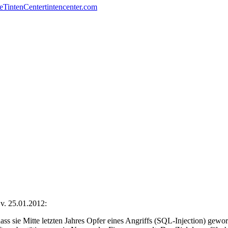
e
TintenCenter
tintencenter.com
v. 25.01.2012:
 sie Mitte letzten Jahres Opfer eines Angriffs (SQL-Injection) gewo