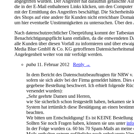
abgegriffen wurden. Der Angreifer hat daraufhin gefälschte Auf
die in der E-Mail enthaltenen Links klicken, um den Computer 
mit der Ermittlung des Angreifers beschäftigt. Die Sicherhei
des Shops auf eine andere für Kunden nicht erreichbare Domai
um hier eventuelle Unstimmigkeiten zu untersuchen. Über den A
Nach datenschutzrechtlicher Überprüfung kommt der Tatbestan
Benachrichtigungspflicht kann entfallen, da die entwendeten
alle Kunden über diesen Vorfall zu informieren und über etwai
Media Blue GmbH & Co. KG getroffenen Datensicherheitsmaßnahm
Angelegenheit weiter von mir verfolgt werden.
paba
11. Februar 2012
Reply →
In dem Bericht des Datenschutzbeauftragten für NRW v
sofern sie sich aktiv bei der Firma gemeldet hätten. Dies
gegebene Bestellung beschwert. Ich erhielt folgende R
versendet wurden):
„Sehr geehrte Damen und Herren,
wie Sie sicherlich schon festgestellt haben, bekamen sie
System hat irrtümlich diese Bestätigung an einen besti
beachten.
Wir bitten um Entschuldigung! Es ist KEINE Bestellung 
Sollten Sie noch Fragen haben, können sie uns unter
inf
In der Folge wurden ca. 60 bis 70 Spam-Mails an meine 
Mails enthalten extrem gefährliche noch unbekannte Vir