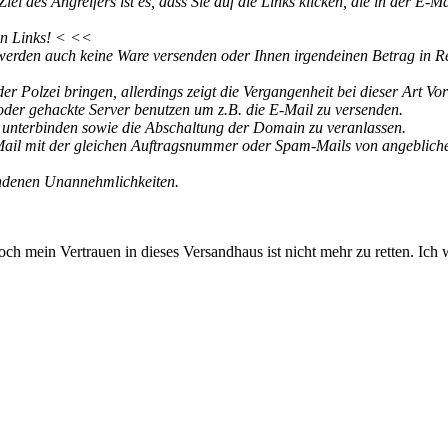
el des Angreifers ist es, dass Sie auf die Links klicken, die in der E
nen Links! < <<
r werden auch keine Ware versenden oder Ihnen irgendeinen Betrag in R
er Polzei bringen, allerdings zeigt die Vergangenheit bei dieser Art Vo
 oder gehackte Server benutzen um z.B. die E-Mail zu versenden.
u unterbinden sowie die Abschaltung der Domain zu veranlassen.
-Mail mit der gleichen Auftragsnummer oder Spam-Mails von angeblich
bundenen Unannehmlichkeiten.
 Doch mein Vertrauen in dieses Versandhaus ist nicht mehr zu retten. I