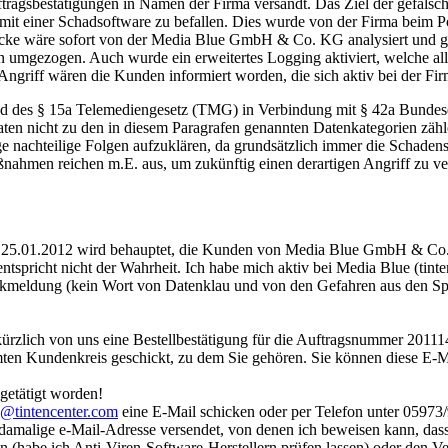
tragsbestätigungen in Namen der Firma versandt. Das Ziel der gefälsch
mit einer Schadsoftware zu befallen. Dies wurde von der Firma beim Pol
tslücke wäre sofort von der Media Blue GmbH & Co. KG analysiert und 
n umgezogen. Auch wurde ein erweitertes Logging aktiviert, welche a
ngriff wären die Kunden informiert worden, die sich aktiv bei der Fir
d des § 15a Telemediengesetz (TMG) in Verbindung mit § 42a Bundesd
 Daten nicht zu den in diesem Paragrafen genannten Datenkategorien
ge nachteilige Folgen aufzuklären, da grundsätzlich immer die Schade
en reichen m.E. aus, um zukünftig einen derartigen Angriff zu verhi
. 25.01.2012 wird behauptet, die Kunden von Media Blue GmbH & Co. 
 entspricht nicht der Wahrheit. Ich habe mich aktiv bei Media Blue (tin
ückmeldung (kein Wort von Datenklau und von den Gefahren aus den Sp
 kürzlich von uns eine Bestellbestätigung für die Auftragsnummer 201114
mmten Kundenkreis geschickt, zu dem Sie gehören. Sie können diese E-M
getätigt worden!
o@tintencenter.com
eine E-Mail schicken oder per Telefon unter 05973
damalige e-Mail-Adresse versendet, von denen ich beweisen kann, das
en (habe ich Anti-Viren-Software-Herstellern prüfen lassen) oder de