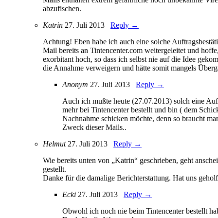
abzufischen.
Katrin
27. Juli 2013
Reply →
Achtung! Eben habe ich auch eine solche Auftragsbestätig
Mail bereits an Tintencenter.com weitergeleitet und hoff
exorbitant hoch, so dass ich selbst nie auf die Idee gek
die Annahme verweigern und hätte somit mangels Überga
Anonym
27. Juli 2013
Reply →
Auch ich mußte heute (27.07.2013) solch eine Auft
mehr bei Tintencenter bestellt und bin ( dem Schi
Nachnahme schicken möchte, denn so braucht man g
Zweck dieser Mails..
Helmut
27. Juli 2013
Reply →
Wie bereits unten von „Katrin“ geschrieben, geht ansch
gestellt.
Danke für die damalige Berichterstattung. Hat uns gehol
Ecki
27. Juli 2013
Reply →
Obwohl ich noch nie beim Tintencenter bestellt ha