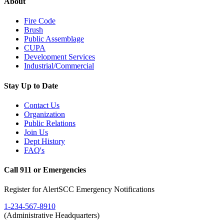
About
Fire Code
Brush
Public Assemblage
CUPA
Development Services
Industrial/Commercial
Stay Up to Date
Contact Us
Organization
Public Relations
Join Us
Dept History
FAQ's
Call 911 or Emergencies
Register for AlertSCC Emergency Notifications
1-234-567-8910
(Administrative Headquarters)