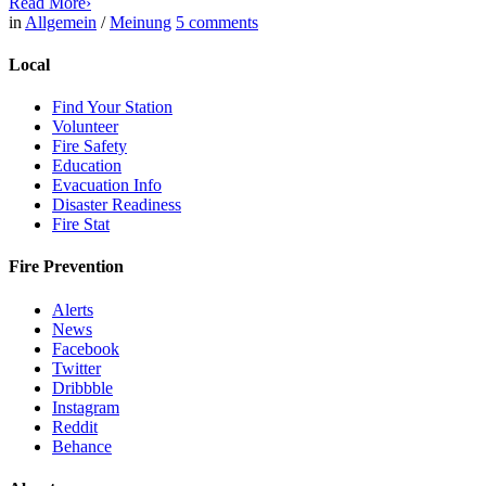
Read More
›
in
Allgemein
/
Meinung
5
comments
Local
Find Your Station
Volunteer
Fire Safety
Education
Evacuation Info
Disaster Readiness
Fire Stat
Fire Prevention
Alerts
News
Facebook
Twitter
Dribbble
Instagram
Reddit
Behance