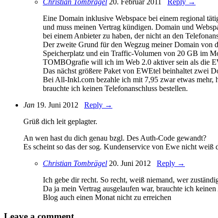
Christian Tombrägel
20. Februar 2011
Reply →
Eine Domain inklusive Webspace bei einem regional täti
und muss meinen Vertrag kündigen. Domain und Webspac
bei einem Anbieter zu haben, der nicht an den Telefona
Der zweite Grund für den Wegzug meiner Domain von der
Speicherplatz und ein Traffic-Volumen von 20 GB im Mon
TOMBOgrafie will ich im Web 2.0 aktiver sein als die E
Das nächst größere Paket von EWEtel beinhaltet zwei 
Bei All-Inkl.com bezahle ich mit 7,95 zwar etwas mehr,
brauchte ich keinen Telefonanschluss bestellen.
Jan
19. Juni 2012
Reply →
Grüß dich leit geplagter.
An wen hast du dich genau bzgl. Des Auth-Code gewandt?
Es scheint so das der sog. Kundenservice von Ewe nicht weiß 
Christian Tombrägel
20. Juni 2012
Reply →
Ich gebe dir recht. So recht, weiß niemand, wer zuständi
Da ja mein Vertrag ausgelaufen war, brauchte ich kein
Blog auch einen Monat nicht zu erreichen
Leave a comment