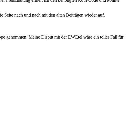
ner Freischaltung erhielt ich den benötigten Auth-Code und konnte
 Seite nach und nach mit den alten Beiträgen wieder auf.
ppe genommen. Meine Disput mit der EWEtel wäre ein toller Fall für