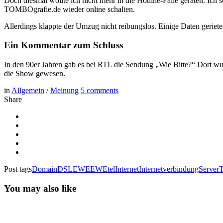
Doch diesmal wollte ich nicht mehr in die Hotline-Falle geraten. Ich
TOMBOgrafie.de wieder online schalten.
Allerdings klappte der Umzug nicht reibungslos. Einige Daten gerie
Ein Kommentar zum Schluss
In den 90er Jahren gab es bei RTL die Sendung „Wie Bitte?“ Dort wur
die Show gewesen.
in
Allgemein
/
Meinung
5
comments
Share
Post tags
Domain
DSL
EWE
EWEtel
Internet
Internetverbindung
Server
T
You may also like