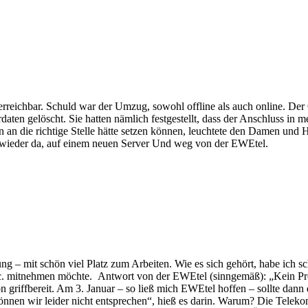
reichbar. Schuld war der Umzug, sowohl offline als auch online. Der
daten gelöscht. Sie hatten nämlich festgestellt, dass der Anschluss i
 an die richtige Stelle hätte setzen können, leuchtete den Damen und
e wieder da, auf einem neuen Server Und weg von der EWEtel.
g – mit schön viel Platz zum Arbeiten. Wie es sich gehört, habe ich
c. mitnehmen möchte. Antwort von der EWEtel (sinngemäß): „Kein Pr
griffbereit. Am 3. Januar – so ließ mich EWEtel hoffen – sollte dann
n wir leider nicht entsprechen“, hieß es darin. Warum? Die Telekom te