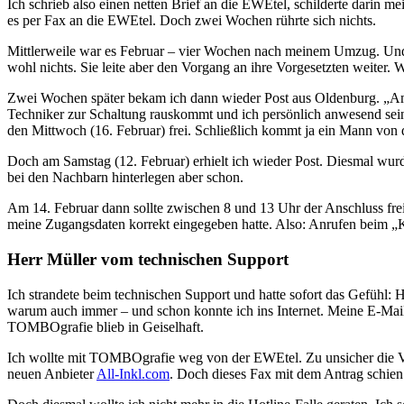
Ich schrieb also einen netten Brief an die EWEtel, schilderte darin 
es per Fax an die EWEtel. Doch zwei Wochen rührte sich nichts.
Mittlerweile war es Februar – vier Wochen nach meinem Umzug. Und i
wohl nichts. Sie leite aber den Vorgang an ihre Vorgesetzten weiter. 
Zwei Wochen später bekam ich dann wieder Post aus Oldenburg. „Am
Techniker zur Schaltung rauskommt und ich persönlich anwesend sein
den Mittwoch (16. Februar) frei. Schließlich kommt ja ein Mann von
Doch am Samstag (12. Februar) erhielt ich wieder Post. Diesmal wur
bei den Nachbarn hinterlegen aber schon.
Am 14. Februar dann sollte zwischen 8 und 13 Uhr der Anschluss frei
meine Zugangsdaten korrekt eingegeben hatte. Also: Anrufen beim „
Herr Müller vom technischen Support
Ich strandete beim technischen Support und hatte sofort das Gefühl: H
warum auch immer – und schon konnte ich ins Internet. Meine E-Mail
TOMBOgrafie blieb in Geiselhaft.
Ich wollte mit TOMBOgrafie weg von der EWEtel. Zu unsicher die Ve
neuen Anbieter
All-Inkl.com
. Doch dieses Fax mit dem Antrag schien