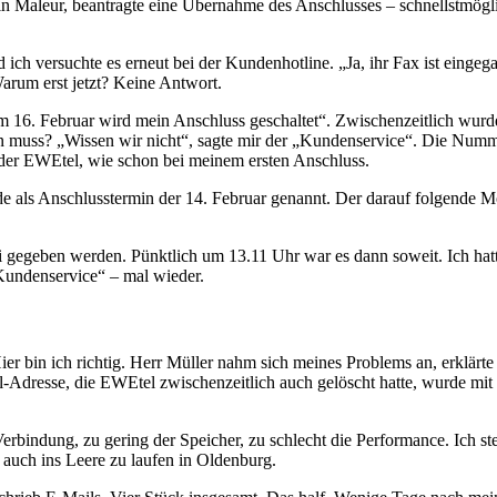
mein Maleur, beantragte eine Übernahme des Anschlusses – schnellstmög
ch versuchte es erneut bei der Kundenhotline. „Ja, ihr Fax ist eing
Warum erst jetzt? Keine Antwort.
 16. Februar wird mein Anschluss geschaltet“. Zwischenzeitlich wur
 muss? „Wissen wir nicht“, sagte mir der „Kundenservice“. Die Nummer 
 der EWEtel, wie schon bei meinem ersten Anschluss.
de als Anschlusstermin der 14. Februar genannt. Der darauf folgende M
 gegeben werden. Pünktlich um 13.11 Uhr war es dann soweit. Ich hatt
Kundenservice“ – mal wieder.
ier bin ich richtig. Herr Müller nahm sich meines Problems an, erklärte
-Adresse, die EWEtel zwischenzeitlich auch gelöscht hatte, wurde mit
rbindung, zu gering der Speicher, zu schlecht die Performance. Ich s
 auch ins Leere zu laufen in Oldenburg.