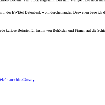
 schrieb E-Mails. Vier Stück insgesamt. Das half. Wenige Tage nach mei
ten in der EWEtel-Datenbank wohl durcheinander. Deswegen baue ich die
de kuriose Beispiel für Irrsinn von Behörden und Firmen auf die Schi
elefonanschluss
Umzug