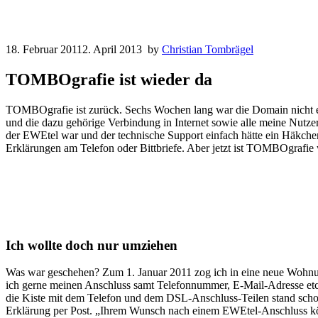
18. Februar 2011
2. April 2013
by
Christian Tombrägel
TOMBOgrafie ist wieder da
TOMBOgrafie ist zurück. Sechs Wochen lang war die Domain nicht er
und die dazu gehörige Verbindung in Internet sowie alle meine Nutzer
der EWEtel war und der technische Support einfach hätte ein Häkchen
Erklärungen am Telefon oder Bittbriefe. Aber jetzt ist TOMBOgrafi
Ich wollte doch nur umziehen
Was war geschehen? Zum 1. Januar 2011 zog ich in eine neue Wohnun
ich gerne meinen Anschluss samt Telefonnummer, E-Mail-Adresse et
die Kiste mit dem Telefon und dem DSL-Anschluss-Teilen stand schon 
Erklärung per Post. „Ihrem Wunsch nach einem EWEtel-Anschluss könne