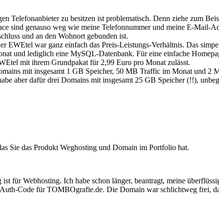
gen Telefonanbieter zu besitzen ist problematisch. Denn ziehe zum Be
e sind genauso weg wie meine Telefonnummer und meine E-Mail-Adre
nschluss und an den Wohnort gebunden ist.
 EWEtel war ganz einfach das Preis-Leistungs-Verhältnis. Das simpe
at und lediglich eine MySQL-Datenbank. Für eine einfache Homepage, q
WEtel mit ihrem Grundpakat für 2,99 Euro pro Monat zulässt.
Domains mit insgesamt 1 GB Speicher, 50 MB Traffic im Monat und 2 
 habe aber dafür drei Domains mit insgesamt 25 GB Speicher (!!), unb
das Sie das Produkt Weghosting und Domain im Portfolio hat.
g ist für Webhosting. Ich habe schon länger, beantragt, meine überflüs
en Auth-Code für TOMBOgrafie.de. Die Domain war schlichtweg frei, da