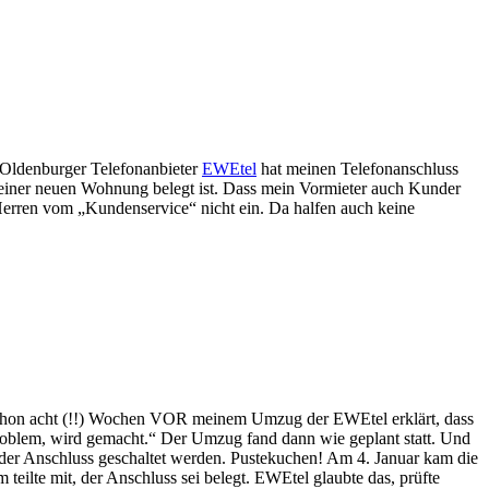
 Oldenburger Telefonanbieter
EWEtel
hat meinen Telefonanschluss
n meiner neuen Wohnung belegt ist. Dass mein Vormieter auch Kunder
 Herren vom „Kundenservice“ nicht ein. Da halfen auch keine
 schon acht (!!) Wochen VOR meinem Umzug der EWEtel erklärt, dass
oblem, wird gemacht.“ Der Umzug fand dann wie geplant statt. Und
 der Anschluss geschaltet werden. Pustekuchen! Am 4. Januar kam die
ilte mit, der Anschluss sei belegt. EWEtel glaubte das, prüfte