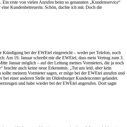
art. Ein erste von vielen Anrufen beim so genannten „Kundenservice“
 eine Kundenbetreuerin. Schön, dachte ich mir. Doch die
 Kündigung bei der EWEtel eingereicht – weder per Telefon, noch
uch: Am 19. Januar schreibt mir die EWEtel, dass mein Vertrag zum 3.
itte Januar möglich – auf der Leitung meines Vormieters, die ja noch
“ brachte auch keine neue Erkenntnis. „Tut uns leid, aber kein
ch sollte meinem Vormieter sagen, er möge bei der EWEtel anrufen und
r bei einer anderen Stelle im Oldenburger Kundencenter gelandet.
überzeugen und habe wieder bei der EWEtel angerufen. Dort sagte