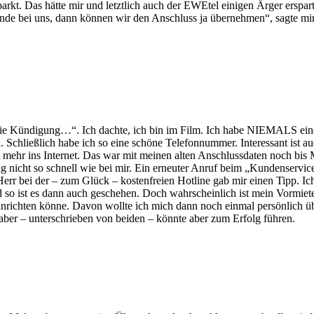
 parkt. Das hätte mir und letztlich auch der EWEtel einigen Ärger ersp
unde bei uns, dann können wir den Anschluss ja übernehmen“, sagte mir
die Kündigung…“. Ich dachte, ich bin im Film. Ich habe NIEMALS eine
. Schließlich habe ich so eine schöne Telefonnummer. Interessant ist a
mehr ins Internet. Das war mit meinen alten Anschlussdaten noch bis M
 nicht so schnell wie bei mir. Ein erneuter Anruf beim „Kundenservice
Herr bei der – zum Glück – kostenfreien Hotline gab mir einen Tipp. I
 so ist es dann auch geschehen. Doch wahrscheinlich ist mein Vormiete
einrichten könne. Davon wollte ich mich dann noch einmal persönlich 
 aber – unterschrieben von beiden – könnte aber zum Erfolg führen.