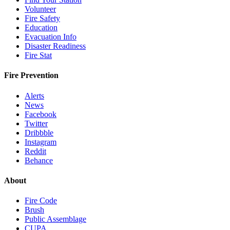
Volunteer
Fire Safety
Education
Evacuation Info
Disaster Readiness
Fire Stat
Fire Prevention
Alerts
News
Facebook
Twitter
Dribbble
Instagram
Reddit
Behance
About
Fire Code
Brush
Public Assemblage
CUPA